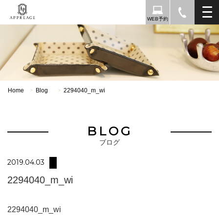
WEB予約
Home
Blog
2294040_m_wi
>
>
BLOG
ブログ
2019.04.03
2294040_m_wi
2294040_m_wi