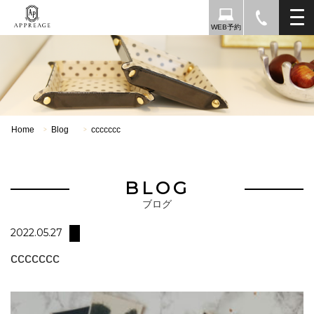
WEB予約
Home
Blog
ccccccc
>
>
BLOG
ブログ
2022.05.27
ccccccc